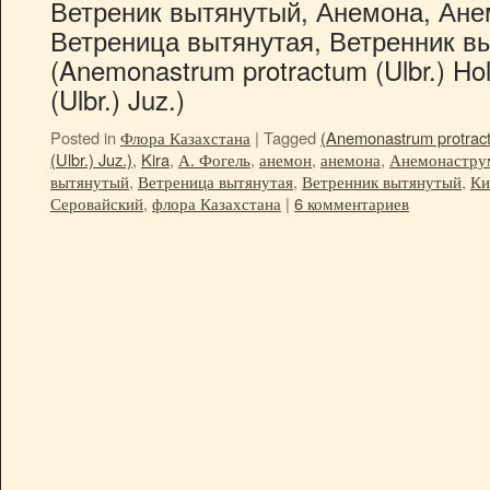
Ветреник вытянутый, Анемона, Ане
Ветреница вытянутая, Ветренник в
(Anemonastrum protractum (Ulbr.) Ho
(Ulbr.) Juz.)
Posted in
Флора Казахстана
|
Tagged
(Anemonastrum protract
(Ulbr.) Juz.)
,
Kira
,
А. Фогель
,
анемон
,
анемона
,
Анемонастру
вытянутый
,
Ветреница вытянутая
,
Ветренник вытянутый
,
Ки
Серовайский
,
флора Казахстана
|
6 комментариев