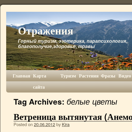
Отражения
Горный туризм, эзотерика, парапсихология,
благополучие,здоровье, травы
Главная
Карта
Туризм
Растения
Фразы
Видео
сайта
белые цветы
Tag Archives:
Ветреница вытянутая (Анемо
Posted on
20.06.2012
by
Kira