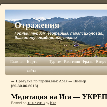
Отражения
Горный туризм, эзотерика, парапсихология,
благополучие,здоровье, травы
Главная
Карта
Туризм
Растения
Фразы
Видео
сайта
←
Прогулка по перевалам: Абая — Пионер
(29-30.06.2013)
Медитация на Иса — УКР
Posted on
16.07.2013
by
Kira