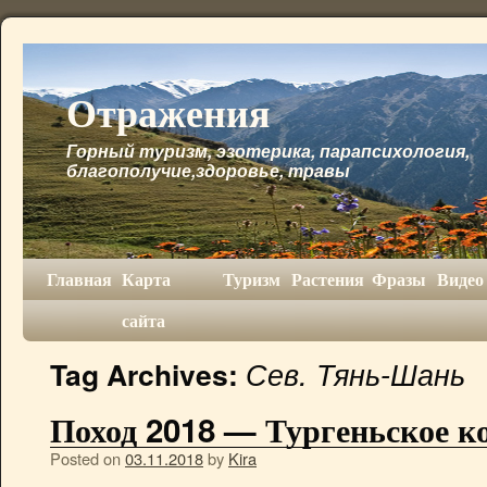
Отражения
Горный туризм, эзотерика, парапсихология,
благополучие,здоровье, травы
Главная
Карта
Туризм
Растения
Фразы
Видео
сайта
Сев. Тянь-Шань
Tag Archives:
Поход 2018 — Тургеньское к
Posted on
03.11.2018
by
Kira