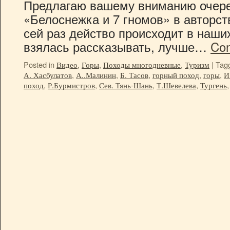
Предлагаю вашему вниманию очере
«Белоснежка и 7 гномов» в авторст
сей раз действо происходит в наших
взялась рассказывать, лучше…
Con
Posted in
Видео
,
Горы
,
Походы многодневные
,
Туризм
|
Tag
А. Хасбулатов
,
А..Малинин
,
Б. Тасов
,
горный поход
,
горы
,
И
поход
,
Р.Бурмистров
,
Сев. Тянь-Шань
,
Т.Шевелева
,
Тургень