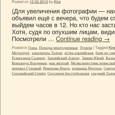
Posted on
12.02.2012
by
Kira
(Для увеличения фотографии — на
объявил ещё с вечера, что будем сп
выйдем часов в 12. Но кто нас заст
Хотя, судя по опухшим лицам, вид
Посмотрели …
Continue reading
→
Posted in
Горы
,
Походы многодневные
,
Туризм
|
Tagged
Kir
Металлург
,
альплагерь Талгар
,
астра альпийская
,
баня по си
Есимханов Саламат
,
Заилийский Алатау
,
Зимин Юрий
,
Каза
Ковальчук Владимир
,
мак жёлтый
,
Мелколепестник повислый.
перевал Суровый
,
Ремизова Влада
,
ромашка Рихтера
,
Саито
Серовайский Семён
,
Сессюрея бесстебельная
,
средний Талг