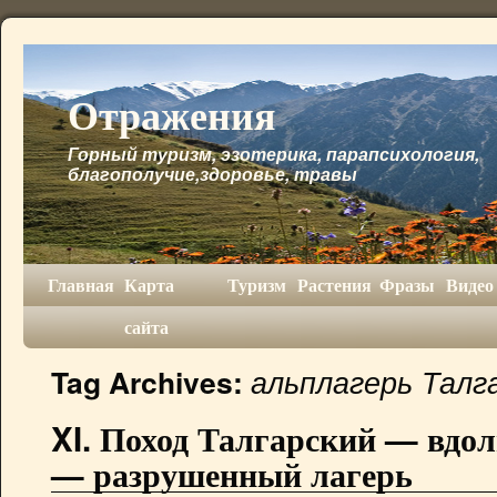
Отражения
Горный туризм, эзотерика, парапсихология,
благополучие,здоровье, травы
Главная
Карта
Туризм
Растения
Фразы
Видео
сайта
альплагерь Талг
Tag Archives:
XI. Поход Талгарский — вдол
— разрушенный лагерь