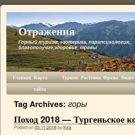
Отражения
Горный туризм, эзотерика, парапсихология,
благополучие,здоровье, травы
Главная
Карта
Туризм
Растения
Фразы
Видео
сайта
горы
Tag Archives:
Поход 2018 — Тургеньское к
Posted on
03.11.2018
by
Kira