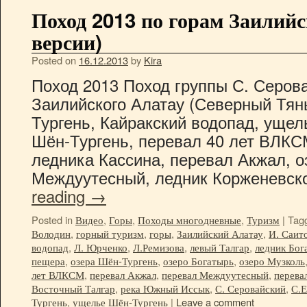
Поход 2013 по горам Заилийс
версии)
Posted on
16.12.2013
by
Kira
Поход 2013 Поход группы С. Серова
Заилийского Алатау (Северный Тян
Тургень, Кайракский водопад, ущел
Шён-Тургень, перевал 40 лет ВЛКС
ледника Кассина, перевал Акжал, о
Междуутесный, ледник Корженевск
reading
→
Posted in
Видео
,
Горы
,
Походы многодневные
,
Туризм
|
Tag
Володин
,
горный туризм
,
горы
,
Заилийский Алатау
,
И. Саит
водопад
,
Л. Юрченко
,
Л.Ремизова
,
левый Талгар
,
ледник Бог
пещера
,
озера Шён-Тургень
,
озеро Богатырь
,
озеро Музколь
лет ВЛКСМ
,
перевал Акжал
,
перевал Междуутесный
,
перева
Восточный Талгар
,
река Южный Иссык
,
С. Серовайский
,
С.
Тургень
,
ущелье Шён-Тургень
|
Leave a comment