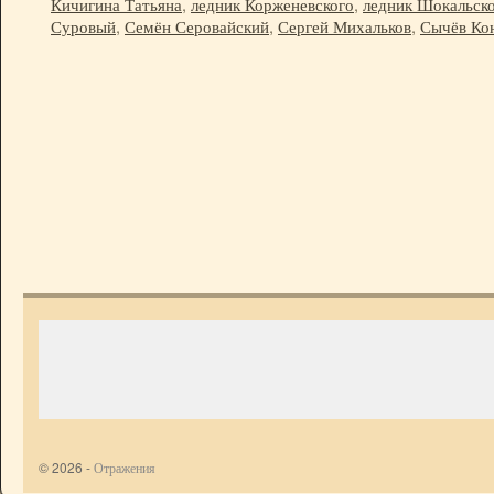
Кичигина Татьяна
,
ледник Корженевского
,
ледник Шокальск
Суровый
,
Семён Серовайский
,
Сергей Михальков
,
Сычёв Ко
© 2026 -
Отражения