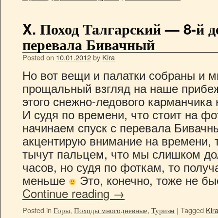
X. Поход Талгарский — 8-й д
перевала Бивачный
Posted on
10.01.2012
by
Kira
Но вот вещи и палатки собраны и 
прощальный взгляд на наше прибе
этого снежно-ледового карманчика 
И судя по времени, что стоит на фо
начинаем спуск с перевала Бивачн
акцентирую внимание на времени, т
тычут пальцем, что мы слишком до
часов, но судя по фоткам, то получ
меньше
Это, конечно, тоже не бы
Continue reading
→
Posted in
Горы
,
Походы многодневные
,
Туризм
|
Tagged
Kir