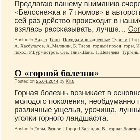
Предлагаю вашему вниманию очере
«Белоснежка и 7 гномов» в авторст
сей раз действо происходит в наших
взялась рассказывать, лучше…
Con
Posted in
Видео
,
Горы
,
Походы многодневные
,
Туризм
|
Tag
А. Хасбулатов
,
А..Малинин
,
Б. Тасов
,
горный поход
,
горы
,
И
поход
,
Р.Бурмистров
,
Сев. Тянь-Шань
,
Т.Шевелева
,
Тургень
О «горной болезни»
Posted on
25.04.2014
by
Kira
Горная болезнь возникает в основн
молодого поколения, необдуманно 
различные ущелья, урочища, лунны
уголки горного ландшафта.
Posted in
Горы
,
Разное
|
Tagged
Баландин В.
,
горная болезнь