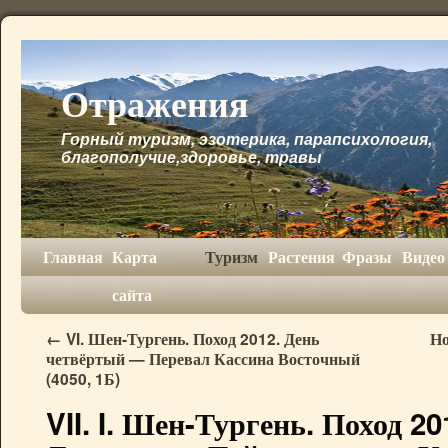
Отражения
Горный туризм, эзотерика, парапсихология,
благополучие,здоровье, травы
Главная
Карта
Туризм
Растения
Фразы
Видео
сайта
←
VI. Шен-Тургень. Поход 2012. День
Но
четвёртый — Перевал Кассина Восточный
(4050, 1Б)
VII. I. Шен-Тургень. Поход 2