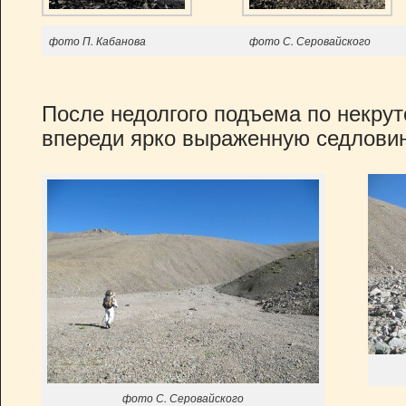
фото П. Кабанова
фото С. Серовайского
После недолгого подъема по некру
впереди ярко выраженную седловин
фото С. Серовайского