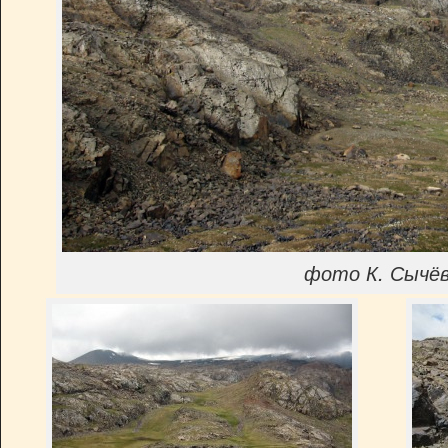
фото К. Сычё