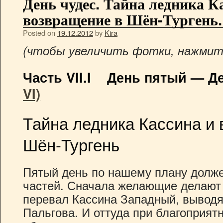
День чудес. Тайна ледника К
возвращение в Шён-Тургень.
Posted on
19.12.2012
by
Kira
(чтобы увеличить фотки, нажмите
Часть VII.I День пятый — Д
VI)
Тайна ледника Кассина и
Шён-Тургень
Пятый день по нашему плану долже
частей. Сначала желающие делают
перевал Кассина Западный, вывод
Пальгова. И оттуда при благоприят